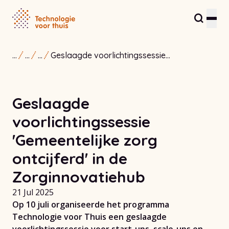
...
...
...
Geslaagde voorlichtingssessie
Residents and care providers
'Gemeentelijke zorg ontcijferd' in de
Zorginnovatiehub
Partners and entrepreneurs
Geslaagde
Healthcare Innovation Hub
voorlichtingssessie
About us
'Gemeentelijke zorg
ontcijferd' in de
Contact
Zorginnovatiehub
21 Jul 2025
Op 10 juli organiseerde het programma
Technologie voor Thuis een geslaagde