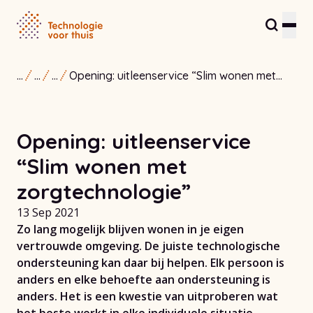
...
...
...
Opening: uitleenservice “Slim wonen met
Residents and care providers
zorgtechnologie”
Partners and entrepreneurs
Opening: uitleenservice
Healthcare Innovation Hub
“Slim wonen met
About us
zorgtechnologie”
13 Sep 2021
Contact
Zo lang mogelijk blijven wonen in je eigen
vertrouwde omgeving. De juiste technologische
ondersteuning kan daar bij helpen. Elk persoon is
anders en elke behoefte aan ondersteuning is
anders. Het is een kwestie van uitproberen wat