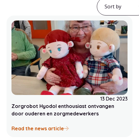
Sort by
13 Dec 2023
Zorgrobot Hyodol enthousiast ontvangen
door ouderen en zorgmedewerkers
rug te slaan tussen de inzet van zorgtechnologie en geme
aboutZorgrobot Hyodol entho
Read the news article