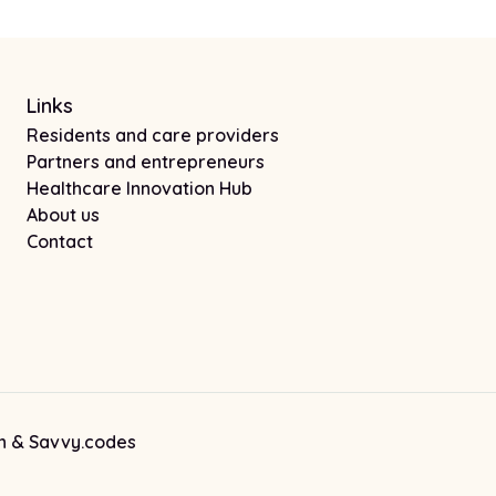
Links
Residents and care providers
Partners and entrepreneurs
Healthcare Innovation Hub
About us
Contact
Note! This link opens in a new tab
Note! This link opens in a new tab
n
&
Savvy.codes