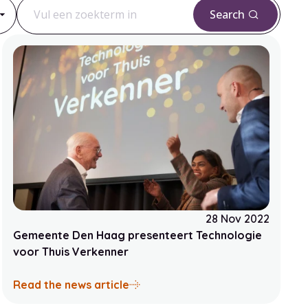
Search
Sear
28 Nov 2022
Gemeente Den Haag presenteert Technologie
voor Thuis Verkenner
entelijk beleid
usiast ontvangen door ouderen en zorgmedewerkers
aboutGemeente Den Haag present
Read the news article