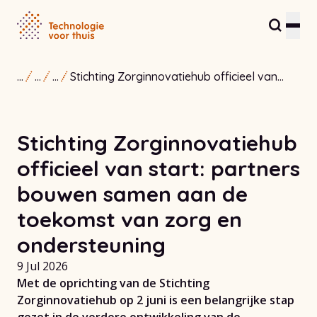
...
...
...
Stichting Zorginnovatiehub officieel van
Residents and care providers
start: partners bouwen samen aan de
toekomst van zorg en ondersteuning
Partners and entrepreneurs
Stichting Zorginnovatiehub
Healthcare Innovation Hub
officieel van start: partners
About us
bouwen samen aan de
toekomst van zorg en
Contact
ondersteuning
9 Jul 2026
Met de oprichting van de Stichting
Zorginnovatiehub op 2 juni is een belangrijke stap