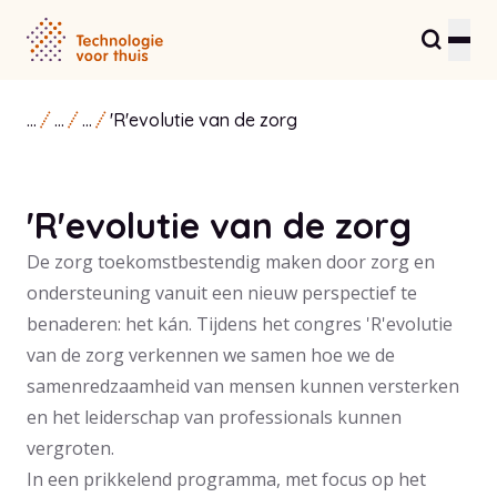
...
...
...
'R'evolutie van de zorg
Residents and care providers
Partners and entrepreneurs
'R'evolutie van de zorg
Healthcare Innovation Hub
De zorg toekomstbestendig maken door zorg en
About us
ondersteuning vanuit een nieuw perspectief te
benaderen: het kán. Tijdens het congres 'R'evolutie
Contact
van de zorg verkennen we samen hoe we de
samenredzaamheid van mensen kunnen versterken
en het leiderschap van professionals kunnen
vergroten.
In een prikkelend programma, met focus op het