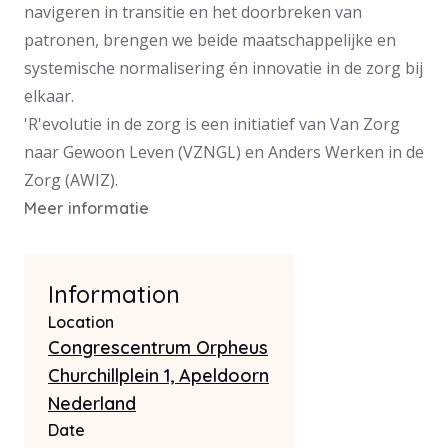
navigeren in transitie en het doorbreken van
patronen, brengen we beide maatschappelijke en
systemische normalisering én innovatie in de zorg bij
elkaar.
'R'evolutie in de zorg is een initiatief van Van Zorg
naar Gewoon Leven (VZNGL) en Anders Werken in de
Zorg (AWIZ).
Meer informatie
+
−
Information
| ©
Leaflet
OpenStreetMap
Location
contributors
Congrescentrum Orpheus
Churchillplein 1, Apeldoorn
Nederland
Date