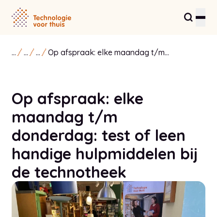
...
...
...
Op afspraak: elke maandag t/m
Residents and care providers
donderdag: test of leen handige
hulpmiddelen bij de technotheek
Partners and entrepreneurs
Op afspraak: elke
Healthcare Innovation Hub
maandag t/m
About us
donderdag: test of leen
handige hulpmiddelen bij
Contact
de technotheek