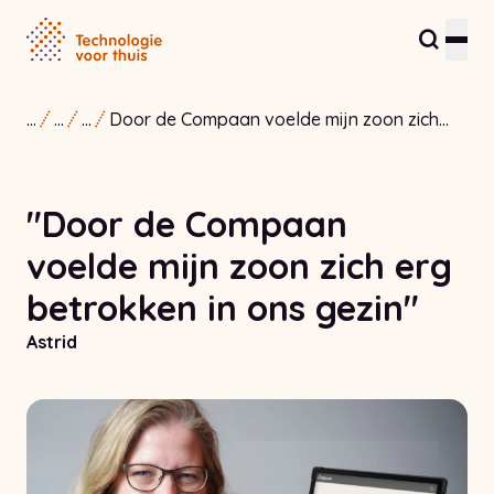
...
...
...
Door de Compaan voelde mijn zoon zich
Residents and care providers
erg betrokken in ons gezin
Partners and entrepreneurs
"Door de Compaan
Healthcare Innovation Hub
voelde mijn zoon zich erg
About us
betrokken in ons gezin"
Contact
Astrid