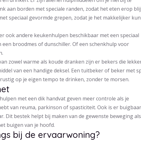
 en drinken. Er zijn allerlei hulpmiddelen om je hierbij te
k aan borden met speciale randen, zodat het eten erop blij
 met speciaal gevormde grepen, zodat je het makkelijker kun
 er ook andere keukenhulpen beschikbaar met een speciaal
 een broodmes of dunschiller. Of een schenkhulp voor
n.
van zowel warme als koude dranken zijn er bekers die lekke
ddel van een handige deksel. Een tuitbeker of beker met sp
 rustig op je eigen tempo te drinken, zonder te morsen.
het
ulpen met een dik handvat geven meer controle als je
hebt van reuma, parkinson of spasticiteit. Ook is er buigbaa
r. Dit bestek helpt bij maken van de gewenste beweging als
et buigen van je hoofd.
ngs bij de ervaarwoning?