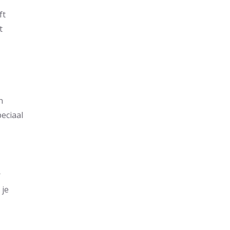
ft
t
n
eciaal
r
 je