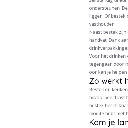
zelfstandig te eten
ondersteunen. Den
liggen. Of bestek
vasthouden.
Naast bestek zijn
handvat. Dank aan
drinkverpakkinge
Voor het drinken 
tegengaan door mi
oor kan je helpen
Zo werkt 
Bestek en keukenh
bijvoorbeeld last 
bestek beschikbaa
moeite hebt met h
Kom je la