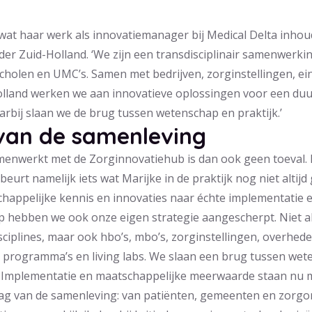
 wat haar werk als innovatiemanager bij Medical Delta inhoud
er Zuid-Holland. ‘We zijn een transdisciplinair samenwerk
scholen en UMC’s. Samen met bedrijven, zorginstellingen, e
olland werken we aan innovatieve oplossingen voor een du
rbij slaan we de brug tussen wetenschap en praktijk.’
van de samenleving
menwerkt met de Zorginnovatiehub is dan ook geen toeval. 
urt namelijk iets wat Marijke in de praktijk nog niet altijd 
chappelijke kennis en innovaties naar échte implementatie e
p hebben we ook onze eigen strategie aangescherpt. Niet a
ciplines, maar ook hbo’s, mbo’s, zorginstellingen, overhed
programma’s en living labs. We slaan een brug tussen wet
 Implementatie en maatschappelijke meerwaarde staan nu m
aag van de samenleving: van patiënten, gemeenten en zorgor