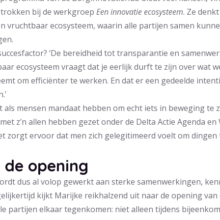
betrokken bij de werkgroep
Een innovatie ecosysteem
. Ze denk
n vruchtbaar ecosysteem, waarin alle partijen samen kunn
gen.
succesfactor? ‘De bereidheid tot transparantie en samenwerk
aar ecosysteem vraagt dat je eerlijk durft te zijn over wat wel
eemt om efficiënter te werken. En dat er een gedeelde intenti
.’
lpt als mensen mandaat hebben om echt iets in beweging te 
met z’n allen hebben gezet onder de Delta Actie Agenda e
t zorgt ervoor dat men zich gelegitimeerd voelt om dingen 
r de opening
rdt dus al volop gewerkt aan sterke samenwerkingen, kenn
lijkertijd kijkt Marijke reikhalzend uit naar de opening va
lle partijen elkaar tegenkomen: niet alleen tijdens bijeenko