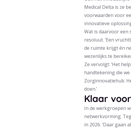
Medical Delta is ze 
voorwaarden voor ee
innovatieve oplossin
Wat is daarvoor een 
resoluut. ‘Een vruchtb
de ruimte krijgt én n
wezenlijks te bereiken
Ze vervolgt: ‘Het he
handtekening die we 
Zorginnovatiehub. He
doen.’
Klaar voo
In de werkgroepen wo
netwerkvorming. Tege
in 2026. ‘Daar gaan a