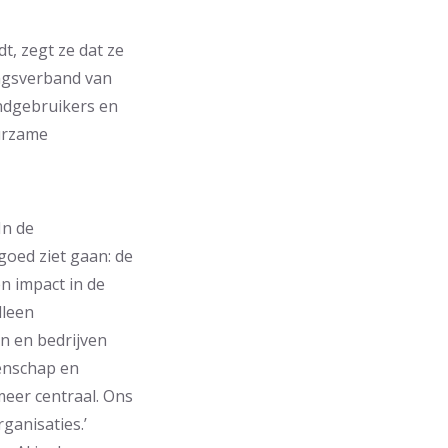
t, zegt ze dat ze
ingsverband van
indgebruikers en
urzame
In de
goed ziet gaan: de
n impact in de
lleen
en en bedrijven
enschap en
eer centraal. Ons
ganisaties.’