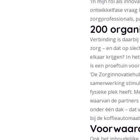
‘In mijn rol als innov
ontwikkelfase vraag i
zorgprofessionals, p
200 organ
Verbinding is daarbij
zorg – en dat op slec
elkaar krijgen? In he
is een proeftuin voo
‘De Zorginnovatiehub 
samenwerking stimule
fysieke plek heeft. 
waarvan de partners 
onder één dak – dat v
bij de koffieautomaat
Voorwaard
Ook het inhoudelijke