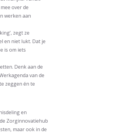
t mee over de
en werken aan
ing’, zegt ze
 en niet lukt. Dat je
e is om iets
zetten. Denk aan de
n Werkagenda van de
te zeggen én te
isdeling en
n de Zorginnovatiehub
msten, maar ook in de