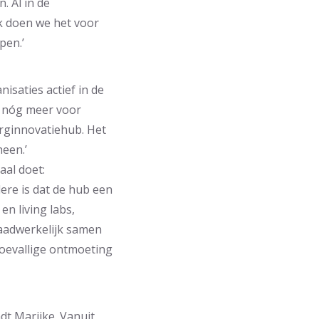
. Al in de
jk doen we het voor
pen.’
isaties actief in de
n nóg meer voor
orginnovatiehub. Het
een.’
aal doet:
ere is dat de hub een
n living labs,
daadwerkelijk samen
toevallige ontmoeting
dt Marijke. Vanuit