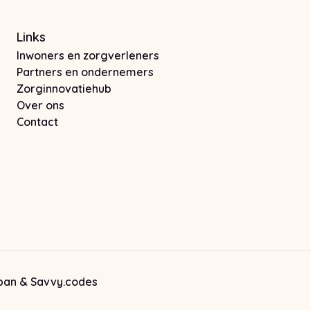
Links
Inwoners en zorgverleners
Partners en ondernemers
Zorginnovatiehub
Over ons
Contact
Let op! Deze link opent in een nieuw tabblad
Let op! Deze link opent in een nieuw tab
pan
&
Savvy.codes