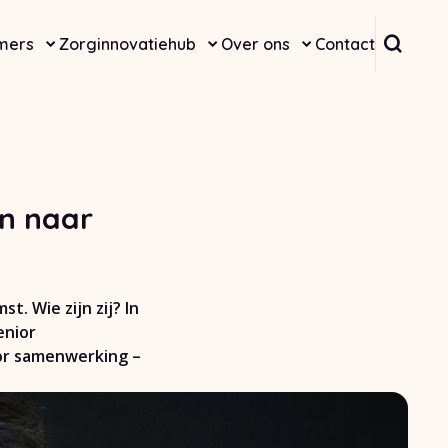
Doorz
mers
Zorginnovatiehub
Over ons
Contact
en naar
. Wie zijn zij? In
enior
oor samenwerking –