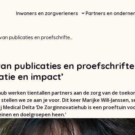
Inwoners en zorgverleners
Partners en onderne
van publicaties en proefschriften
ementatie en impact’
van publicaties en proefschrift
tie en impact’
ub werken tientallen partners aan de zorg van de toekomst
stellen we ze aan je voor. Dit keer Marijke Will-Janssen, s
j Medical Delta ‘De Zorginnovatiehub is een proeftuin v
einen en doelgroepen heen.’