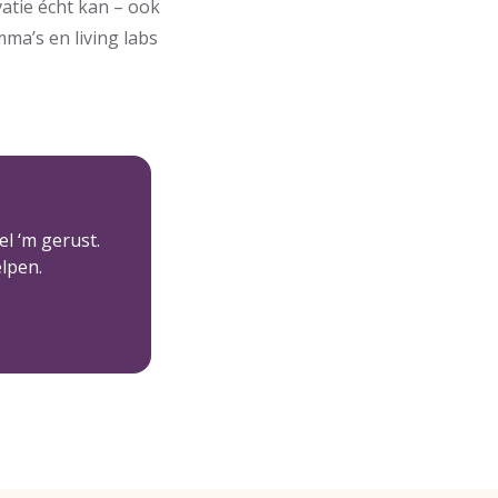
atie écht kan – ook
ma’s en living labs
l ‘m gerust.
elpen.