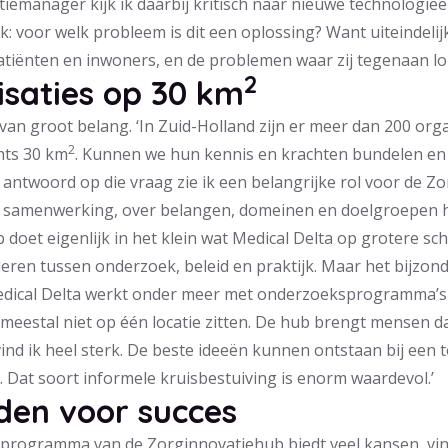
atiemanager kijk ik daarbij kritisch naar nieuwe technologieën
k: voor welk probleem is dit een oplossing? Want uiteindeli
atiënten en inwoners, en de problemen waar zij tegenaan lo
2
isaties op 30 km
 van groot belang. ‘In Zuid-Holland zijn er meer dan 200 organ
2
hts 30 km
. Kunnen we hun kennis en krachten bundelen e
t antwoord op die vraag zie ik een belangrijke rol voor de Z
r samenwerking, over belangen, domeinen en doelgroepen h
doet eigenlijk in het klein wat Medical Delta op grotere sch
ren tussen onderzoek, beleid en praktijk. Maar het bijzond
Medical Delta werkt onder meer met onderzoeksprogramma’s e
meestal niet op één locatie zitten. De hub brengt mensen 
ind ik heel sterk. De beste ideeën kunnen ontstaan bij een 
. Dat soort informele kruisbestuiving is enorm waardevol.’
en voor succes
 programma van de Zorginnovatiehub biedt veel kansen, vin