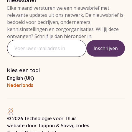
Nieuwsbrief
Elke maand versturen we een nieuwsbrief met
relevante updates uit ons netwerk. De nieuwsbrief is
bedoeld voor bedrijven, ondernemers,
kennisinstellingen en zorgorganisaties. Wil jij deze
ontvangen? Schrijf je dan hieronder in.
Inschrijven
E-mailadres
Kies een taal
English (UK)
Nederlands
© 2026 Technologie voor Thuis
Let op! Deze link opent in een ni
Let op! Deze link o
website door
Tappan
&
Savvy.codes