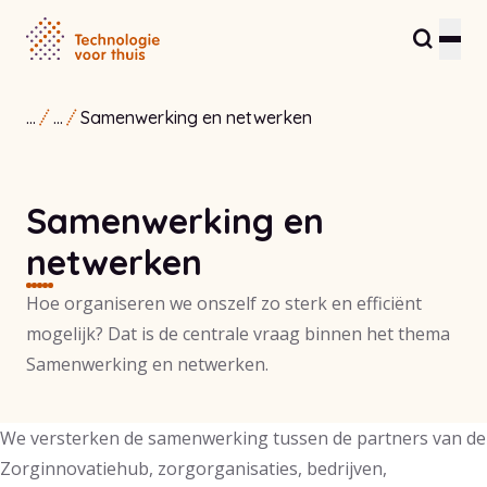
...
...
Samenwerking en netwerken
Inwoners en zorgverleners
Partners en ondernemers
Samenwerking en
Zorginnovatiehub
netwerken
Over ons
Hoe organiseren we onszelf zo sterk en efficiënt
mogelijk? Dat is de centrale vraag binnen het thema
Contact
Samenwerking en netwerken.
We versterken de samenwerking tussen de partners van de
Zorginnovatiehub, zorgorganisaties, bedrijven,