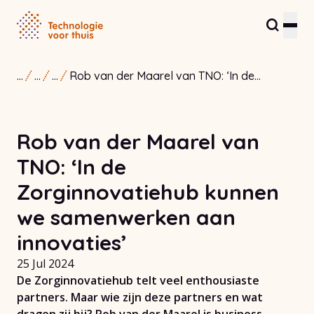
...
...
...
Rob van der Maarel van TNO: ‘In de
Inwoners en zorgverleners
Zorginnovatiehub kunnen we
samenwerken aan innovaties’
Partners en ondernemers
Rob van der Maarel van
Zorginnovatiehub
TNO: ‘In de
Over ons
Zorginnovatiehub kunnen
we samenwerken aan
Contact
innovaties’
25 Jul 2024
De Zorginnovatiehub telt veel enthousiaste
partners. Maar wie zijn deze partners en wat