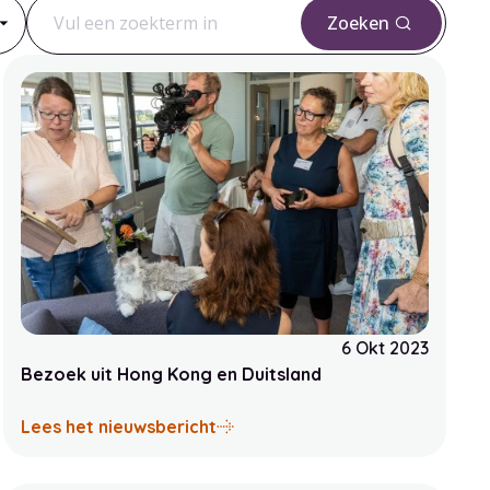
Zoeken
Zoek
6 Okt 2023
Bezoek uit Hong Kong en Duitsland
ist Live bij hulpmiddelenleverancier Vegro
over Bezoek uit Hong Kong en D
Lees het nieuwsbericht