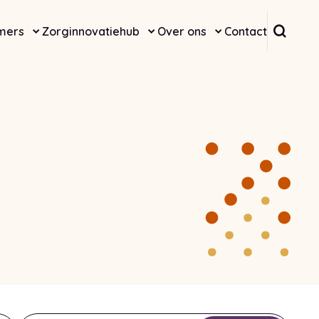
Doorz
mers
Zorginnovatiehub
Over ons
Contact