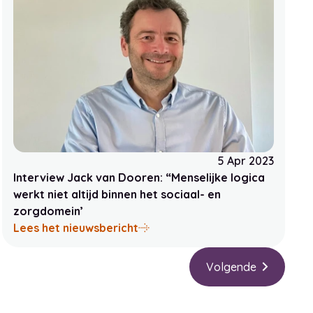
5 Apr 2023
Interview Jack van Dooren: “Menselijke logica
werkt niet altijd binnen het sociaal- en
zorgdomein’
cliënten van Tzorg
over Interview Jack van Dooren: 
Lees het nieuwsbericht
Volgende