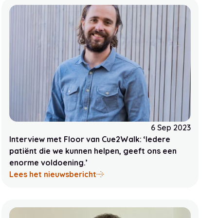
6 Sep 2023
Interview met Floor van Cue2Walk: ‘Iedere
patiënt die we kunnen helpen, geeft ons een
enorme voldoening.’
 Nederlandse zorgsector
teit in technologiegebruik en waardering voor Technolog
over Interview met Floor van Cu
Lees het nieuwsbericht