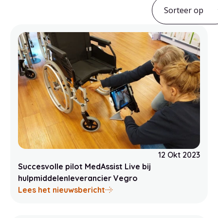
Sorteer op
12 Okt 2023
Succesvolle pilot MedAssist Live bij
hulpmiddelenleverancier Vegro
thousiast ontvangen door ouderen en zorgmedewerkers
over Succesvolle pilot MedAss
Lees het nieuwsbericht