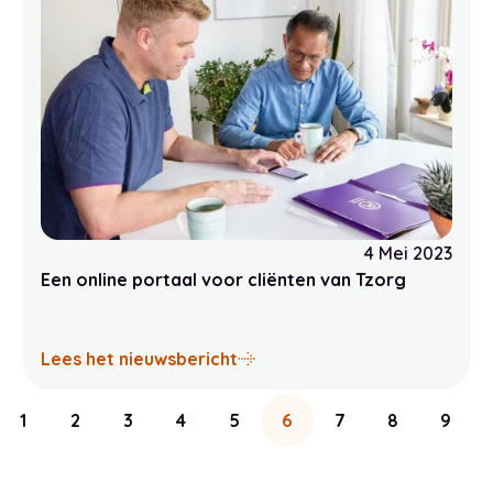
4 Mei 2023
Een online portaal voor cliënten van Tzorg
robotstofzuigers helpen bij huishoudelijke hulp
over Een online portaal voor 
Lees het nieuwsbericht
1
2
3
4
5
6
7
8
9