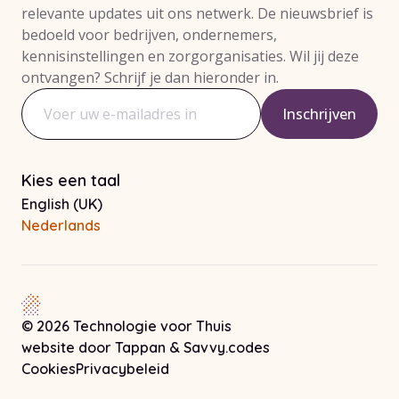
relevante updates uit ons netwerk. De nieuwsbrief is
bedoeld voor bedrijven, ondernemers,
kennisinstellingen en zorgorganisaties. Wil jij deze
ontvangen? Schrijf je dan hieronder in.
Inschrijven
E-mailadres
Kies een taal
English (UK)
Nederlands
© 2026 Technologie voor Thuis
Let op! Deze link opent in een ni
Let op! Deze link o
website door
Tappan
&
Savvy.codes
Cookies
Privacybeleid