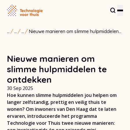
...
...
...
Nieuwe manieren om slimme hulpmiddelen
Inwoners en zorgverleners
te ontdekken
Partners en ondernemers
Nieuwe manieren om
Zorginnovatiehub
slimme hulpmiddelen te
Over ons
ontdekken
30 Sep 2025
Contact
Hoe kunnen slimme hulpmiddelen jou helpen om
langer zelfstandig, prettig en veilig thuis te
wonen? Om inwoners van Den Haag dat te laten
ervaren, introduceerde het programma
Technologie voor Thuis twee nieuwe manieren: