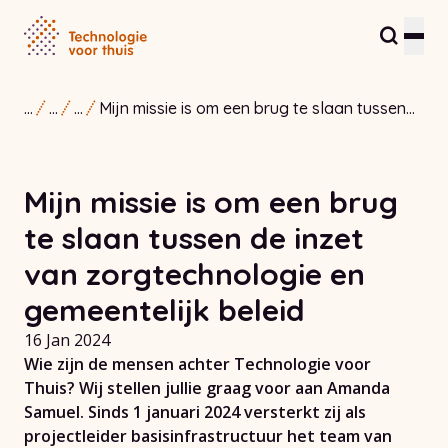
...
...
...
Mijn missie is om een brug te slaan tussen
Inwoners en zorgverleners
de inzet van zorgtechnologie en
gemeentelijk beleid
Partners en ondernemers
Mijn missie is om een brug
Zorginnovatiehub
te slaan tussen de inzet
Over ons
van zorgtechnologie en
gemeentelijk beleid
Contact
16 Jan 2024
Wie zijn de mensen achter Technologie voor
Thuis? Wij stellen jullie graag voor aan Amanda
Samuel. Sinds 1 januari 2024 versterkt zij als
projectleider basisinfrastructuur het team van