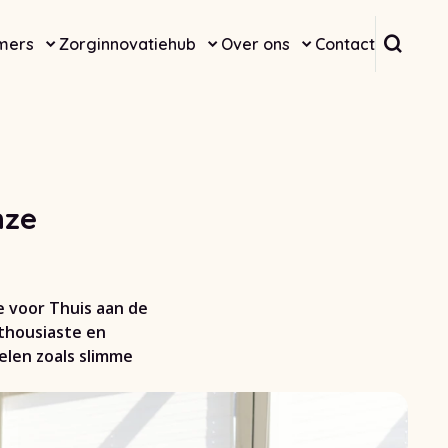
Doorz
mers
Zorginnovatiehub
Over ons
Contact
nze
 voor Thuis aan de
thousiaste en
elen zoals slimme