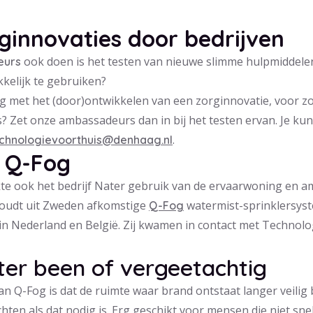
ginnovaties door bedrijven
ook doen is het testen van nieuwe slimme hulpmiddelen
eurs
kelijk te gebruiken?
ezig met het (door)ontwikkelen van een zorginnovatie, voor z
? Zet onze ambassadeurs dan in bij het testen ervan. Je ku
.
chnologievoorthuis@denhaag.nl
 Q-Fog
e ook het bedrijf Nater gebruik van de ervaarwoning en a
houdt uit Zweden afkomstige
watermist-sprinklersyst
Q-Fog
n Nederland en België. Zij kwamen in contact met Technolog
ter been of vergeetachtig
n Q-Fog is dat de ruimte waar brand ontstaat langer veilig b
chten als dat nodig is. Erg geschikt voor mensen die niet snel