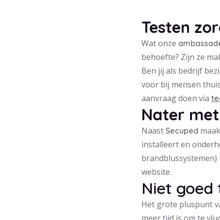
Testen zor
Wat onze
ambassad
behoefte? Zijn ze mak
Ben jij als bedrijf b
voor bij mensen thuis
aanvraag doen via
te
Nater met
Naast
maakt
Secuped
installeert en onder
brandblussystemen) i
website.
Niet goed 
Het grote pluspunt va
meer tijd is om te vlu