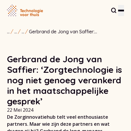
...
...
...
Gerbrand de Jong van Saffier:
Inwoners en zorgverleners
‘Zorgtechnologie is nog niet genoeg
verankerd in het maatschappelijke
Partners en ondernemers
gesprek’
Gerbrand de Jong van
Zorginnovatiehub
Saffier: ‘Zorgtechnologie is
Over ons
nog niet genoeg verankerd
in het maatschappelijke
Contact
gesprek’
22 Mei 2024
De Zorginnovatiehub telt veel enthousiaste
partners. Maar wie zijn deze partners en wat