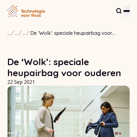
...
...
...
De ‘Wolk’: speciale heupairbag voor
Inwoners en zorgverleners
ouderen
Partners en ondernemers
De ‘Wolk’: speciale
Zorginnovatiehub
heupairbag voor ouderen
Over ons
22 Sep 2021
Contact